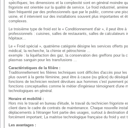
spécifiques; les dimensions et la complexité sont en général moindre que
frigoriste est orientée sur la qualité de service. Le froid industriel, amèn
bien fréquenté par des professionnels que par le public, comme une pisci
usine, et il intervient sur des installations souvent plus importantes et é
complexes.
Le troisième type de froid est le « Conditionnement d'air », il peut être
professionnels : cuisines, salles de restaurants, salles de calculateurs i
hôpitaux...
Le « Froid spécial », quatrième catégorie désigne les services offerts p
médical, la recherche, la chimie et pétrochimie ...
exemple : la liquéfaction des gaz, la conservation des greffons pour la 
plasmas sanguin pour les transfusions …
Caractéristiques de la filière :
Traditionnellement les filières techniques sont difficiles d'accès pour l
plus ouvert à la gente féminine, peut être à cause (ou grâce) du déséquili
fonctions de technicien restent dévolues aux hommes c'est purement po
fonctions conceptuelles comme le métier d'ingénieur témoignent d'une m
technologiques en général.
Horaire et mobilité :
Hors mis le travail en bureau d'étude, le travail du technicien frigoriste e
client dans le cadre de contrats de maintenance. Chaque nouvelle install
déplacements à l'étranger font partie des usages, surtout à destination
forcément important; La maitrise technologique française du froid y est 
Les avantages :