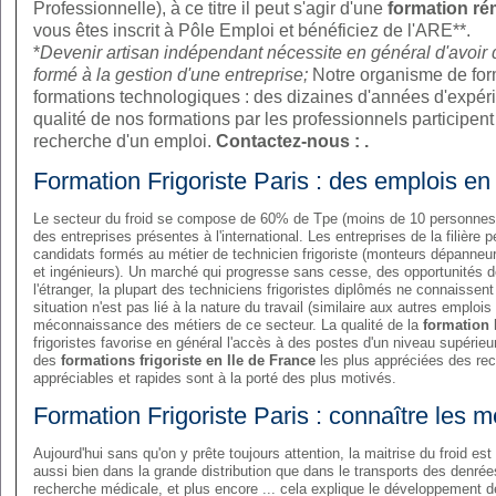
Professionnelle), à ce titre il peut s'agir d'une
formation ré
vous êtes inscrit à Pôle Emploi et bénéficiez de l'ARE**.
*
Devenir artisan indépendant nécessite en général d'avoir d
formé à la gestion d'une entreprise;
Notre organisme de form
formations technologiques : des dizaines d'années d'expér
qualité de nos formations par les professionnels participent
recherche d'un emploi.
Contactez-nous :
.
Formation Frigoriste Paris : des emplois en 
Le secteur du froid se compose de 60% de Tpe (moins de 10 personnes)
des entreprises présentes à l'international. Les entreprises de la filière p
candidats formés au métier de technicien frigoriste (monteurs dépanneur 
et ingénieurs). Un marché qui progresse sans cesse, des opportunités de 
l'étranger, la plupart des techniciens frigoristes diplômés ne connaissent
situation n'est pas lié à la nature du travail (similaire aux autres emplo
méconnaissance des métiers de ce secteur. La qualité de la
formation 
frigoristes favorise en général l'accès à des postes d'un niveau supérieur
des
formations frigoriste en Ile de France
les plus appréciées des rec
appréciables et rapides sont à la porté des plus motivés.
Formation Frigoriste Paris : connaître les mét
Aujourd'hui sans qu'on y prête toujours attention, la maitrise du froid e
aussi bien dans la grande distribution que dans le transports des denrées
recherche médicale, et plus encore ... cela explique le développement de