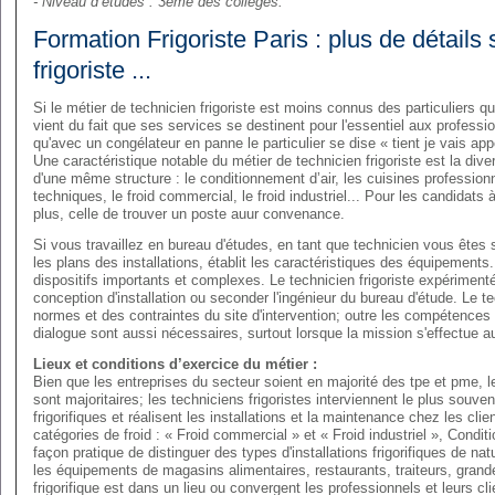
- Niveau d’études : 3ème des collèges.
Formation Frigoriste Paris : plus de détails 
frigoriste ...
Si le métier de technicien frigoriste est moins connus des particuliers que
vient du fait que ses services se destinent pour l'essentiel aux professio
qu'avec un congélateur en panne le particulier se dise « tient je vais appe
Une caractéristique notable du métier de technicien frigoriste est la dive
d'une même structure : le conditionnement d’air, les cuisines professionne
techniques, le froid commercial, le froid industriel... Pour les candidat
plus, celle de trouver un poste auur convenance.
Si vous travaillez en bureau d'études, en tant que technicien vous êtes so
les plans des installations, établit les caractéristiques des équipements
dispositifs importants et complexes. Le technicien frigoriste expériment
conception d'installation ou seconder l'ingénieur du bureau d'étude. Le te
normes et des contraintes du site d'intervention; outre les compétences 
dialogue sont aussi nécessaires, surtout lorsque la mission s'effectue 
Lieux et conditions d’exercice du métier :
Bien que les entreprises du secteur soient en majorité des tpe et pme, 
sont majoritaires; les techniciens frigoristes interviennent le plus souve
frigorifiques et réalisent les installations et la maintenance chez les clie
catégories de froid : « Froid commercial » et « Froid industriel », Conditio
façon pratique de distinguer des types d'installations frigorifiques de na
les équipements de magasins alimentaires, restaurants, traiteurs, grand
frigorifique est dans un lieu ou convergent les professionnels et leurs c