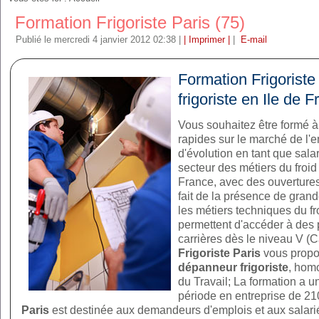
Formation Frigoriste Paris (75)
Publié le mercredi 4 janvier 2012 02:38
|
| Imprimer |
|
E-mail
Formation Frigoriste
frigoriste en Ile de 
Vous souhaitez être formé à
rapides sur le marché de l'
d'évolution en tant que sala
secteur des métiers du froi
France, avec des ouvertures
fait de la présence de gran
les métiers techniques du 
permettent d'accéder à des 
carrières dès le niveau V (C
Frigoriste Paris
vous prop
dépanneur frigoriste
, hom
du Travail; La formation a 
période en entreprise de 2
Paris
est destinée aux demandeurs d'emplois et aux salar