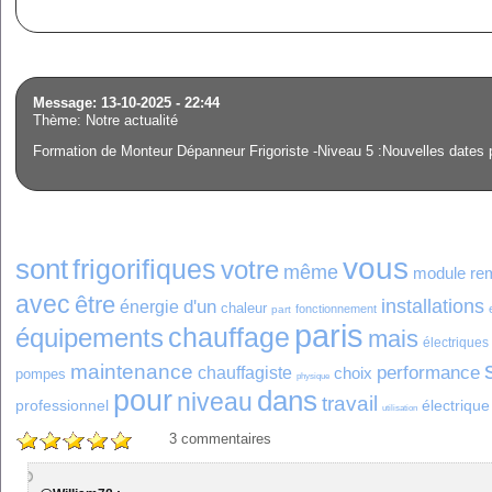
Message: 13-10-2025 - 22:44
Thème: Notre actualité
Formation de Monteur Dépanneur Frigoriste -Niveau 5 :Nouvelles dates 
vous
sont
frigorifiques
votre
même
module
re
avec
être
installations
d'un
énergie
chaleur
fonctionnement
part
paris
chauffage
équipements
mais
électriques
maintenance
performance
chauffagiste
choix
pompes
physique
pour
dans
niveau
travail
professionnel
électrique
utilisation
3
commentaires