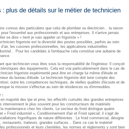
 : plus de détails sur le métier de technicien
ins connus des particuliers que celui de plombier ou électricien... la raison
pour l'essentiel aux professionnels et aux entreprises. Il n'arrive jamais
er se dise « tient je vais appeler un frigoriste » !
chnicien frigoriste est la diversité des postes possibles, parfois au sein
’air, les cuisines professionnelles, les applications industrielles
ndustriel... Pour les candidats à l'embauche cela constitue une aubaine de
enance.
ant que technicien vous êtes sous la responsabilité de l'ingénieur. Il conçoit
ractéristiques des équipements. Cela est vrai particulièrement dans le cas de
chnicien frigoriste expérimenté peut être en charge lui même d'étude et
énieur du bureau d'étude. Le technicien frigoriste doit tenir compte des
ention; outre les compétences techniques, de réelles qualités d'écoute et de
orsque la mission s'effectue au sein de résidences ou d'immeubles.
 :
 en majorité des tpe et pme, les effectifs cumulés des grandes entreprises
tes interviennent le plus souvent pour les constructeurs de matériels
 et la maintenance chez les clients. Le secteur du froid distingue quatre
t « Froid industriel », Conditionnement d'air et Froid spécial; il s'agit de
tallations frigorifiques de nature différentes : Le froid commercial, désigne
restaurants, traiteurs, grandes surfaces... Dans ce cas le matériel
 les professionnels et leurs clientèles, les normes et règlements y sont bien