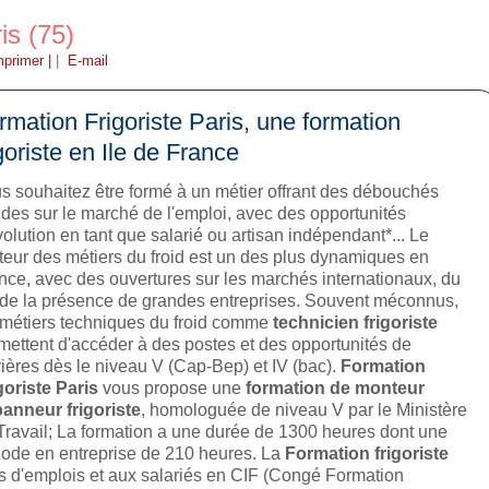
is (75)
mprimer |
|
E-mail
rmation Frigoriste Paris, une formation
igoriste en Ile de France
s souhaitez être formé à un métier offrant des débouchés
ides sur le marché de l'emploi, avec des opportunités
volution en tant que salarié ou artisan indépendant*... Le
teur des métiers du froid est un des plus dynamiques en
nce, avec des ouvertures sur les marchés internationaux, du
t de la présence de grandes entreprises. Souvent méconnus,
 métiers techniques du froid comme
technicien frigoriste
mettent d'accéder à des postes et des opportunités de
rières dès le niveau V (Cap-Bep) et IV (bac).
Formation
goriste Paris
vous propose une
formation de monteur
anneur frigoriste
, homologuée de niveau V par le Ministère
Travail; La formation a une durée de 1300 heures dont une
iode en entreprise de 210 heures. La
Formation frigoriste
 d'emplois et aux salariés en CIF (Congé Formation