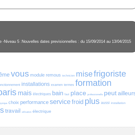
 -Niveau 5 :Nouvelles dates previsionnelles : du 15/09/2014 au 13/04/2015
vous
frigoriste
mise
ême
module
remous
technicien
formation
installations
onctionnement
examen
termes
paris
mais
place
peut
bain
ailleur
électriques
faut
professionnelle
plus
service
froid
performance
choix
aussi
installation
hysique
s
travail
électrique
utilisation