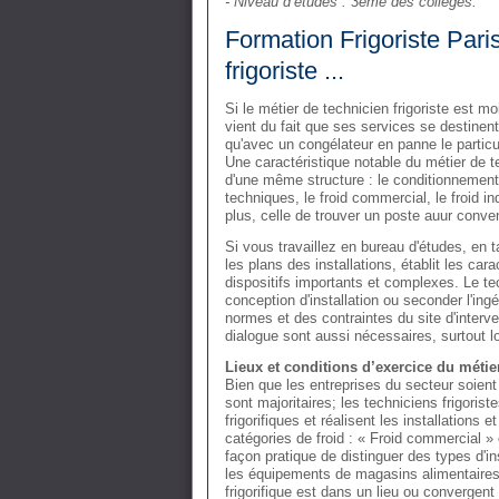
- Niveau d’études : 3ème des collèges.
Formation Frigoriste Paris
frigoriste ...
Si le métier de technicien frigoriste est mo
vient du fait que ses services se destinent 
qu'avec un congélateur en panne le particuli
Une caractéristique notable du métier de te
d'une même structure : le conditionnement d
techniques, le froid commercial, le froid i
plus, celle de trouver un poste auur conv
Si vous travaillez en bureau d'études, en t
les plans des installations, établit les ca
dispositifs importants et complexes. Le te
conception d'installation ou seconder l'ing
normes et des contraintes du site d'interv
dialogue sont aussi nécessaires, surtout l
Lieux et conditions d’exercice du métier
Bien que les entreprises du secteur soient
sont majoritaires; les techniciens frigoris
frigorifiques et réalisent les installations
catégories de froid : « Froid commercial » e
façon pratique de distinguer des types d'ins
les équipements de magasins alimentaires, 
frigorifique est dans un lieu ou convergent