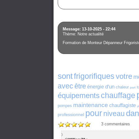
Message: 13-10-2025 - 22:44
Thème: Notre actualité
Formation de Monteur Dépanneur Frigoriste
sont
frigorifiques
votre
m
avec
être
d'un
énergie
chaleur
f
part
chauffage
équipements
maintenance
chauffagiste
pompes
p
pour
dan
niveau
professionnel
3
commentaires