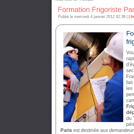
Formation Frigoriste Par
Publié le mercredi 4 janvier 2012 02:38
|
| I
Fo
fr
Vou
rap
d'é
sec
Fra
fai
les
per
car
Fri
dép
du 
pér
Paris
est destinée aux demandeurs