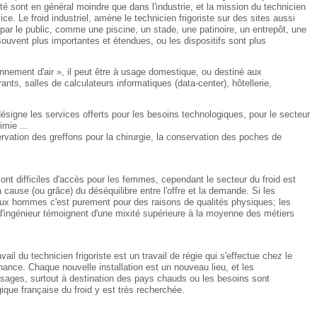
té sont en général moindre que dans l'industrie, et la mission du technicien
vice. Le froid industriel, amène le technicien frigoriste sur des sites aussi
par le public, comme une piscine, un stade, une patinoire, un entrepôt, une
s souvent plus importantes et étendues, ou les dispositifs sont plus
onnement d'air », il peut être à usage domestique, ou destiné aux
ants, salles de calculateurs informatiques (data-center), hôtellerie,
désigne les services offerts pour les besoins technologiques, pour le secteur
imie ...
ervation des greffons pour la chirurgie, la conservation des poches de
sont difficiles d'accès pour les femmes, cependant le secteur du froid est
à cause (ou grâce) du déséquilibre entre l'offre et la demande. Si les
aux hommes c'est purement pour des raisons de qualités physiques; les
'ingénieur témoignent d'une mixité supérieure à la moyenne des métiers
vail du technicien frigoriste est un travail de régie qui s'effectue chez le
nance. Chaque nouvelle installation est un nouveau lieu, et les
 usages, surtout à destination des pays chauds ou les besoins sont
ique française du froid y est très recherchée.