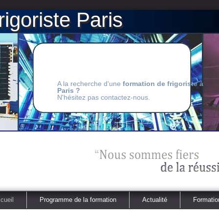
igoriste Paris
A la recherche d'une
formation de frigoriste à
Paris ?
N'hésitez pas contactez-nous.
cueil
Programme de la formation
Actualité
Formation