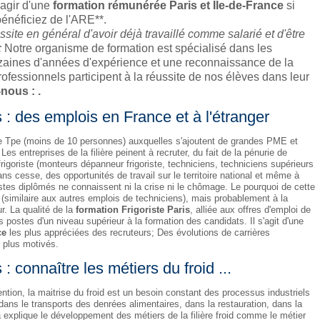
s'agir d'une
formation rémunérée Paris et Ile-de-France
si
bénéficiez de l'ARE**.
ite en général d'avoir déjà travaillé comme salarié et d'être
;
Notre organisme de formation est spécialisé dans les
izaines d'années d'expérience et une reconnaissance de la
rofessionnels participent à la réussite de nos élèves dans leur
-nous :
.
 : des emplois en France et à l'étranger
 Tpe (moins de 10 personnes) auxquelles s'ajoutent de grandes PME et
Les entreprises de la filière peinent à recruter, du fait de la pénurie de
rigoriste (monteurs dépanneur frigoriste, techniciens, techniciens supérieurs
ns cesse, des opportunités de travail sur le territoire national et même à
oristes diplômés ne connaissent ni la crise ni le chômage. Le pourquoi de cette
ail (similaire aux autres emplois de techniciens), mais probablement à la
. La qualité de la
formation Frigoriste Paris
, alliée aux offres d'emploi de
es postes d'un niveau supérieur à la formation des candidats. Il s'agit d'une
ce
les plus appréciées des recruteurs; Des évolutions de carrières
s plus motivés.
: connaître les métiers du froid ...
ention, la maitrise du froid est un besoin constant des processus industriels
dans le transports des denrées alimentaires, dans la restauration, dans la
a explique le développement des métiers de la filière froid comme le métier