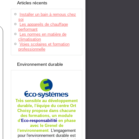
Articles récents
Installer un bain à remous chez
soi
Les appareils de chauffage
performant
Les normes en matière de
climatisation
Voies scolaires et formation
professionnelle
Environnement durable
Très sensible au développement
durable, l'équipe du centre Ort
Choisy propose dans chacune
des formations, un module
d'
Eco-responsabilité
en phase
avec le Grenel de
l'environnement
.
L'engagement
pour l'environnement durable est